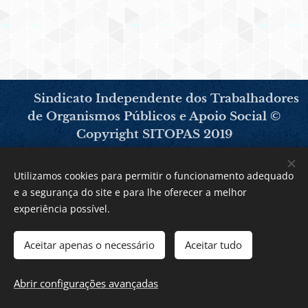
Sindicato Independente dos Trabalhadores
de Organismos Públicos e Apoio Social ©
Copyright SITOPAS 2019
Utilizamos cookies para permitir o funcionamento adequado
Avenida Dr. Lourenço Peixinho 146-Centro
e a segurança do site e para lhe oferecer a melhor
Comercial Oita 2º Piso loja 407 3800-160 Aveiro
experiência possível.
Tlf: 234060079 - Tlm: 934213865
Aceitar apenas o necessário
Aceitar tudo
Horário de atendimento: Dias úteis das 9h00 -
13h00 / 14h00 às 18h00
Abrir configurações avançadas
Cookies